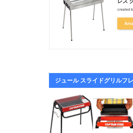
レス 
created 
Ama
ジュール スライドグリルフレ