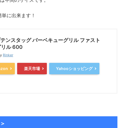
ラは中間のサイズです。
簡単に出来ます！
テンスタッグ バーベキューグリル ファスト
リル 600
by
Rinker
zon
楽天市場
Yahooショッピング
0＞