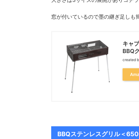
大きさは3サイズの展開がありコチ
窓が付いているので墨の継ぎ足しも
キャプ
BBQグ
created 
Ama
BBQステンレスグリル＜65