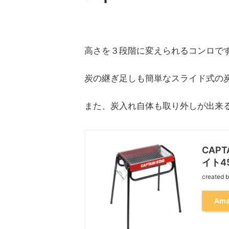
高さを３段階に変えられるコンロで
炭の継ぎ足しも簡単なスライド式の
また、炭入れ自体も取り外しが出来
CAP
イト4
created 
Ama