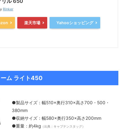
グリル 650
by
Rinker
zon
楽天市場
Yahooショッピング
ーム ライト450
●製品サイズ：幅510×奥行310×高さ700・500・
380mm
●収納サイズ：幅580×奥行350×高さ200mm
●重量：約4kg
（出典：キャプテンスタッグ）