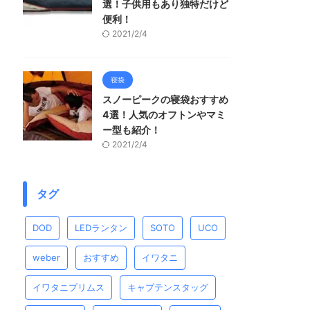
選！子供用もあり独特だけど
便利！
2021/2/4
寝袋
スノーピークの寝袋おすすめ
4選！人気のオフトンやマミ
ー型も紹介！
2021/2/4
タグ
DOD
LEDランタン
SOTO
UCO
weber
おすすめ
イワタニ
イワタニプリムス
キャプテンスタッグ