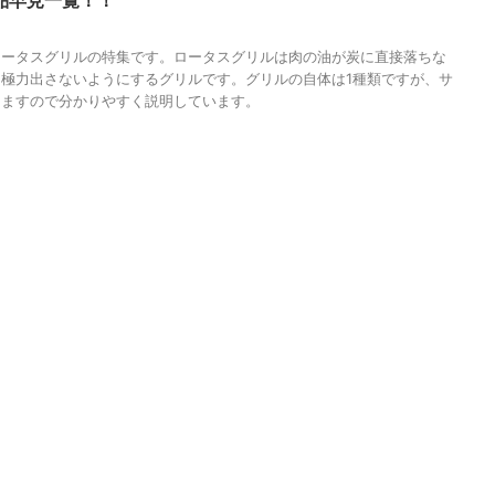
品早見一覧！！
ロータスグリルの特集です。ロータスグリルは肉の油が炭に直接落ちな
極力出さないようにするグリルです。グリルの自体は1種類ですが、サ
りますので分かりやすく説明しています。