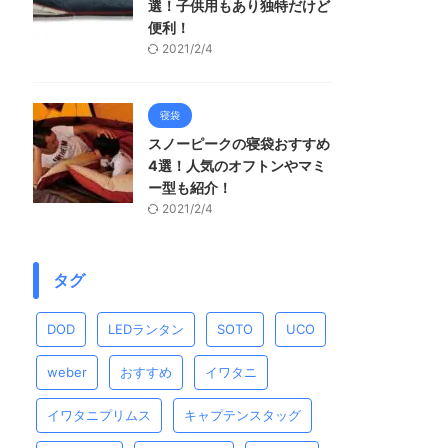
選！子供用もあり独特だけど
便利！
2021/2/4
寝袋
スノーピークの寝袋おすすめ
4選！人気のオフトンやマミ
ー型も紹介！
2021/2/4
タグ
DOD
LEDランタン
SOTO
UCO
weber
おすすめ
イワタニ
イワタニプリムス
キャプテンスタッグ